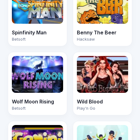
Spinfinity Man
Benny The Beer
Betsoft
Hacksaw
Wolf Moon Rising
Wild Blood
Betsoft
Play'n Go