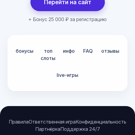
Перейти на сайт
+ Бонус 25 000 ₽ за регистрацию
бонусы
топ
инфо
FAQ
отзывы
слоты
live-игры
Правила
Ответственная игра
Конфиденциальность
Партнёрка
Поддержка 24/7