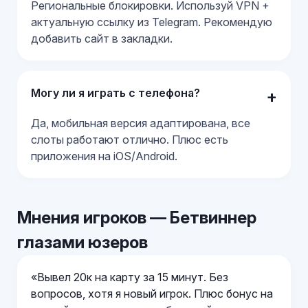
Региональные блокировки. Используй VPN +
актуальную ссылку из Telegram. Рекомендую
добавить сайт в закладки.
Могу ли я играть с телефона?
+
Да, мобильная версия адаптирована, все
слоты работают отлично. Плюс есть
приложения на iOS/Android.
Мнения игроков — Бетвиннер
глазами юзеров
«Вывел 20к на карту за 15 минут. Без
вопросов, хотя я новый игрок. Плюс бонус на