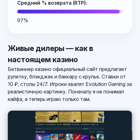
Средний % возврата (RTP):
97%
Живые дилеры — как в
настоящем казино
Бетвиннер казино официальный сайт предлагает
рулетку, блэкджек и баккару с крупье. Ставки от
10 ₽, столы 24/7. Игроки хвалят Evolution Gaming за
реалистичную картинку. Поначалу я не понимал
кайфа, а теперь играю только там.